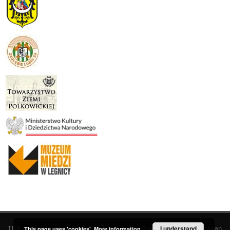
This service runs on
DInGO dLibra 6.3.19
software created by
I understand
Poznan
This page uses 'cookies'.
More information