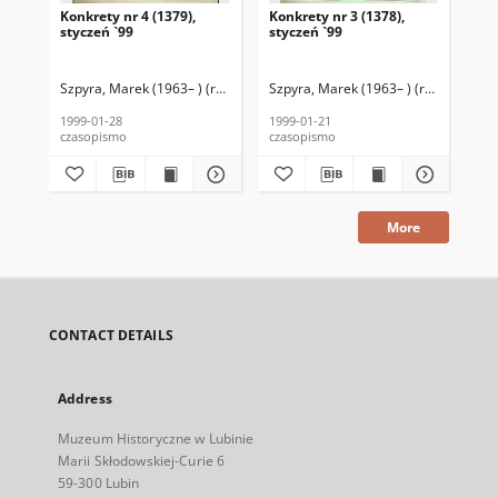
Konkrety nr 4 (1379),
Konkrety nr 3 (1378),
Kon
styczeń `99
styczeń `99
sty
Szpyra, Marek (1963– ) (red. nacz.)
Szpyra, Marek (1963– ) (red. nacz.)
Kołodziejski, Wincenty (1946–2020)
Szp
K
1999-01-28
1999-01-21
199
czasopismo
czasopismo
cza
More
CONTACT DETAILS
Address
Muzeum Historyczne w Lubinie
Marii Skłodowskiej-Curie 6
59-300 Lubin