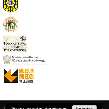
This service runs on
DInGO dLibra 6.3.19
software created by
I understand
Poznan
This page uses 'cookies'.
More information