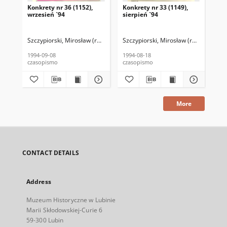
Konkrety nr 36 (1152),
Konkrety nr 33 (1149),
Kon
wrzesień `94
sierpień `94
wrz
Szczypiorski, Mirosław (red. nacz.)
Szczypiorski, Mirosław (red. nacz.)
Kołodziejski, Wincenty (1946–2020) 
Szc
K
1994-09-08
1994-08-18
199
czasopismo
czasopismo
cza
More
CONTACT DETAILS
Address
Muzeum Historyczne w Lubinie
Marii Skłodowskiej-Curie 6
59-300 Lubin