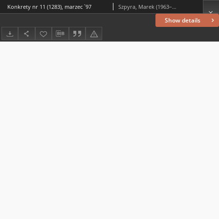
Konkrety nr 11 (1283), marzec `97
Szpyra, Marek (1963– ) (red. nacz.)
Show details