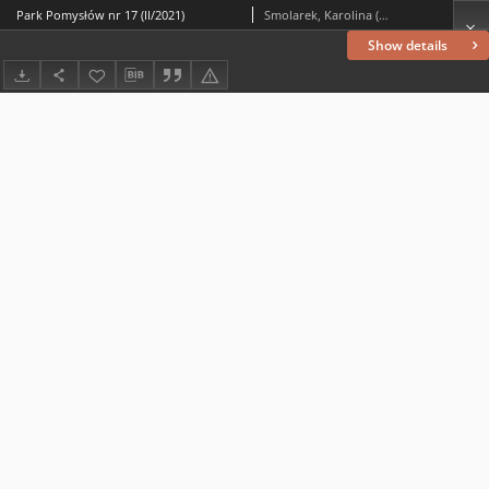
Park Pomysłów nr 17 (II/2021)
Smolarek, Karolina (1999– ) (oprac. meryt., oprac. graf.); Gębarowska, Magdalena (1990– ) (oprac. meryt.); Grygiel, Izabela (1990– ) (oprac. meryt., oprac. graf.); Łabuzińska, Agata (1991– ) (oprac. meryt.); Skrypin, Iwona (1987– ) (oprac. meryt.); Łużyński, Andrzej (1983– ) (oprac. meryt.)
Show details