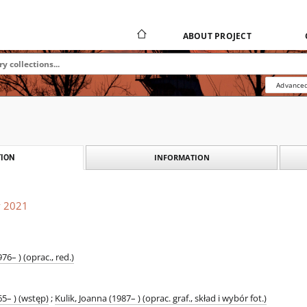
ABOUT PROJECT
Advanced
INFORMATION
ION
y 2021
76– ) (oprac., red.)
5– ) (wstęp)
;
Kulik, Joanna (1987– ) (oprac. graf., skład i wybór fot.)