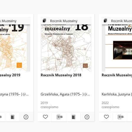
k Muzealny
Rocznik Muzealny
Rocznik Muze
zealny 2019
Rocznik Muzealny 2018
Rocznik Muzealn
(1965– ) (wstęp)
styna (1976– ) (red.)
Kulik, Joanna (1987– ) (oprac. graf., skład)
Zawadka, Marek (1965– ) (wstęp)
Grzelińska, Agata (1975– ) (red.)
Kulik, Joanna (1987– ) (proj
Karlińska, Justyna (197
Karlińska, Justyna 
2019
2022
czasopismo
czasopismo