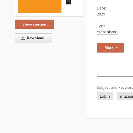
Date:
2021
Show content
Type:
czasopismo
Download
More
Subject and keyword
Lubin
muzeum