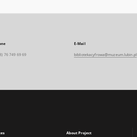
one
E-Mail
8) 76 749 69 69
bibliotekacyfrowa@muzeum.lubin.pl
xes
About Project