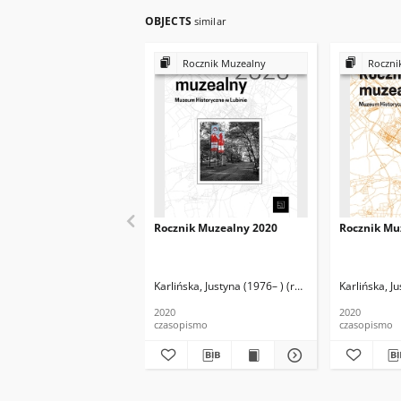
OBJECTS
similar
Rocznik Muzealny
Roczni
Rocznik Muzealny 2020
Rocznik Mu
Karlińska, Justyna (1976– ) (red.)
Zawadka, Marek 
Karlińska, Ju
2020
2020
czasopismo
czasopismo