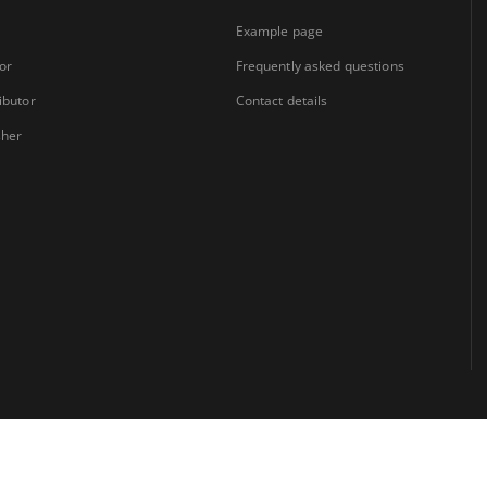
Example page
or
Frequently asked questions
ibutor
Contact details
sher