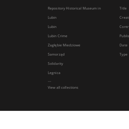
Repository Historical Museum in
Title
Lubin
Creat
Lubin
Contr
Lubin Crime
Publi
Zagłębie Miedziowe
Date
Samorząd
Type
Solidarity
Legnica
...
View all collections