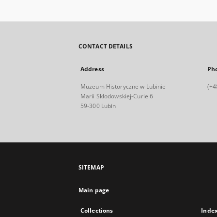
CONTACT DETAILS
Address
Ph
Muzeum Historyczne w Lubinie
(+4
Marii Skłodowskiej-Curie 6
59-300 Lubin
SITEMAP
Main page
Collections
Inde