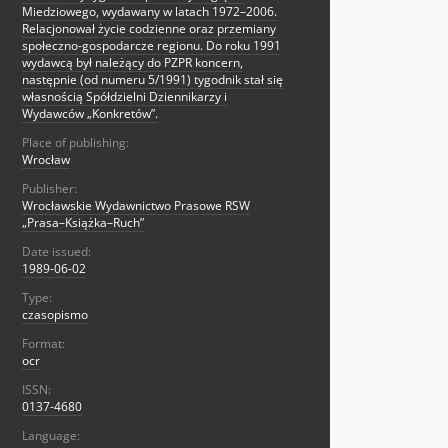
Miedziowego, wydawany w latach 1972–2006.
Relacjonował życie codzienne oraz przemiany
społeczno-gospodarcze regionu. Do roku 1991
wydawcą był należący do PZPR koncern,
następnie (od numeru 5/1991) tygodnik stał się
własnością Spółdzielni Dziennikarzy i
Wydawców „Konkretów”.
Place of publishing:
Wrocław
Publisher:
Wrocławskie Wydawnictwo Prasowe RSW
„Prasa–Książka–Ruch”
Date issued:
1989-06-02
Type:
czasopismo
Format:
ocr
ISSN:
0137-4680
Language: