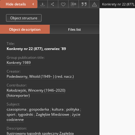
Hide details
Konkrety nr 22 (877),
Object structure
Object description
Files list
Title:
Konkrety nr 22 (877), czerwiec `89
Group publication title:
Konkrety 1989
Creator:
Podedworny, Witold (1949– ) (red. nacz.)
Contributor:
Kołodziejski, Wincenty (1946–2020)
(fotoreporter)
Subject:
czasopisma
;
gospodarka
;
kultura
;
polityka
;
sport
;
tygodniki
;
Zagłębie Miedziowe
;
życie
codzienne
Description:
Ilustrowany tygodnik społeczny Zagłębia