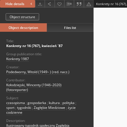
Hide details
Konkrety nr 16 (767),
Object structure
Object description
Files list
Title:
Konkrety nr 16 (767), kwiecień `87
Group publication title:
Konkrety 1987
Creator:
Podedworny, Witold (1949– ) (red. nacz.)
Contributor:
Kołodziejski, Wincenty (1946–2020)
(fotoreporter)
Subject:
czasopisma
;
gospodarka
;
kultura
;
polityka
;
sport
;
tygodniki
;
Zagłębie Miedziowe
;
życie
codzienne
Description:
Ilustrowany tygodnik społeczny Zagłębia