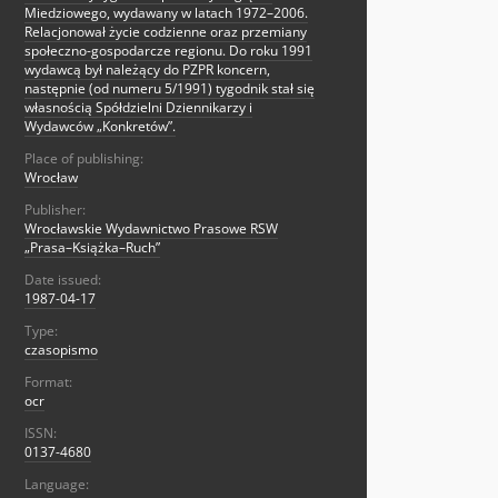
Miedziowego, wydawany w latach 1972–2006.
Relacjonował życie codzienne oraz przemiany
społeczno-gospodarcze regionu. Do roku 1991
wydawcą był należący do PZPR koncern,
następnie (od numeru 5/1991) tygodnik stał się
własnością Spółdzielni Dziennikarzy i
Wydawców „Konkretów”.
Place of publishing:
Wrocław
Publisher:
Wrocławskie Wydawnictwo Prasowe RSW
„Prasa–Książka–Ruch”
Date issued:
1987-04-17
Type:
czasopismo
Format:
ocr
ISSN:
0137-4680
Language: