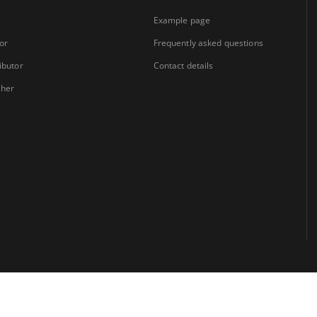
Example page
or
Frequently asked questions
ibutor
Contact details
sher