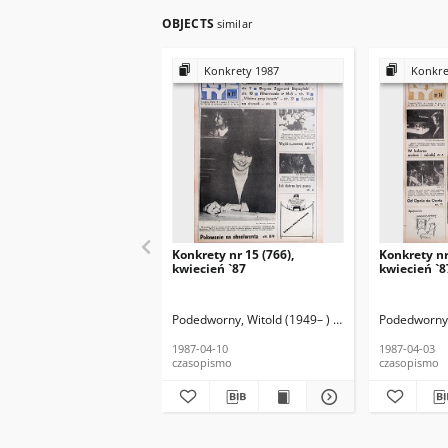
OBJECTS
similar
Konkrety 1987
Konkre
Konkrety nr 15 (766),
Konkrety nr
kwiecień `87
kwiecień `8
Podedworny, Witold (1949– ) (red. nacz.)
Podedworny, 
Kołodzie
1987-04-10
1987-04-03
czasopismo
czasopismo