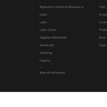
Repository Historical Museum in
Title
Lubin
Creat
Lubin
Contr
Lubin Crime
Publi
Zagłębie Miedziowe
Date
Samorząd
Type
Solidarity
Legnica
...
View all collections