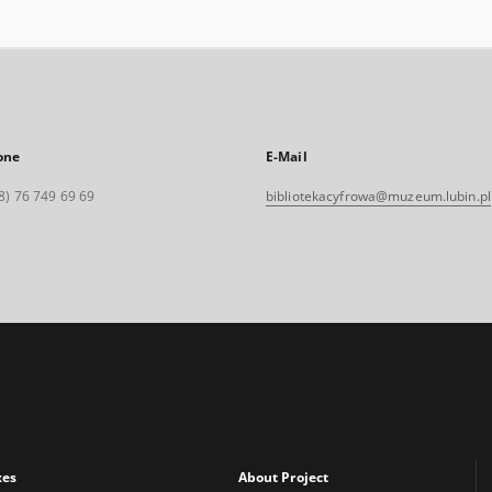
one
E-Mail
8) 76 749 69 69
bibliotekacyfrowa@muzeum.lubin.pl
xes
About Project