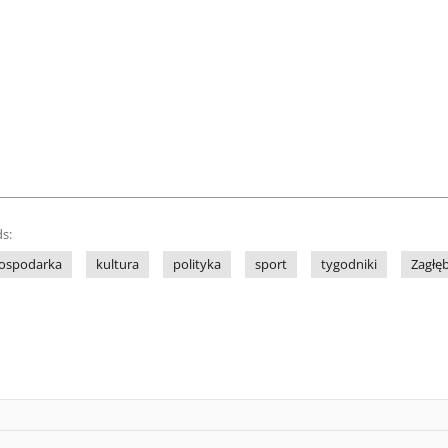
s:
ospodarka
kultura
polityka
sport
tygodniki
Zagłę