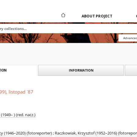
ABOUT PROJECT
Advanced
INFORMATION
ION
99), listopad `87
1949– ) (red. nacz.)
ty (1946–2020) (fotoreporter)
;
Raczkowiak, Krzysztof (1952–2016) (fotorepor