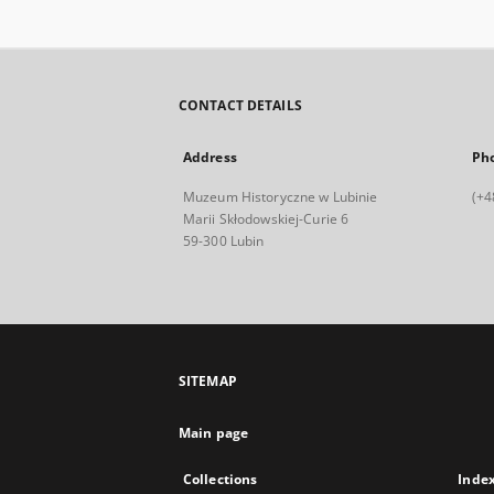
CONTACT DETAILS
Address
Ph
Muzeum Historyczne w Lubinie
(+4
Marii Skłodowskiej-Curie 6
59-300 Lubin
SITEMAP
Main page
Collections
Inde