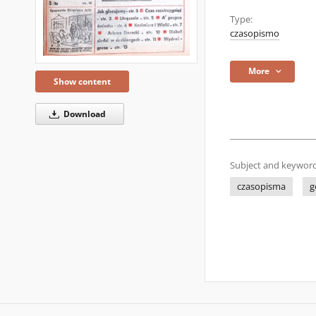
Type:
czasopismo
More
Show content
Download
Subject and keyword
czasopisma
g