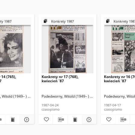
ty 1987
Konkrety 1987
Konkrety 198
 14 (765),
Konkrety nr 17 (768),
Konkrety nr 16 (7
7
kwiecień `87
kwiecień `87
Witold (1949– ) (red. nacz.)
jski, Wincenty (1946–2020) (fotoreporter)
Podedworny, Witold (1949– ) (red. nacz.)
Kołodziejski, Wincenty (1946–2020) (fotoreporter)
Podedworny, Witold
Kołodziejski, 
1987-04-24
1987-04-17
czasopismo
czasopismo