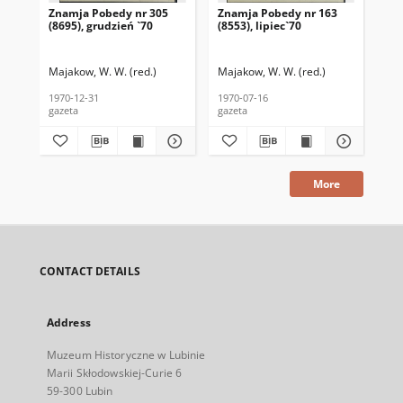
Znamja Pobedy nr 305
Znamja Pobedy nr 163
Zn
(8695), grudzień `70
(8553), lipiec`70
(85
Majakow, W. W. (red.)
Majakow, W. W. (red.)
Maj
1970-12-31
1970-07-16
197
gazeta
gazeta
gaz
More
CONTACT DETAILS
Address
Muzeum Historyczne w Lubinie
Marii Skłodowskiej-Curie 6
59-300 Lubin