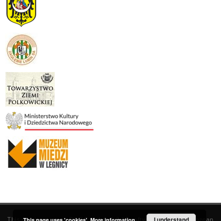
This service runs on
DInGO dLibra 6.3.19
software created by
I understand
Poznan
This page uses 'cookies'.
More information