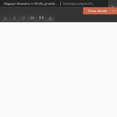
Magazyn Muzealny nr 40 (45), grudzień 2024 : dodatek do „Wiadomości Lubińskich”
Karlińska, Justyna (1976– ) (red.)
Show details