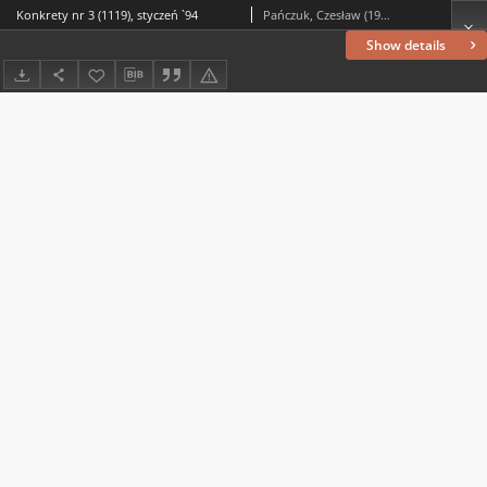
Konkrety nr 3 (1119), styczeń `94
Pańczuk, Czesław (1951–2016) (red. nacz.)
Show details