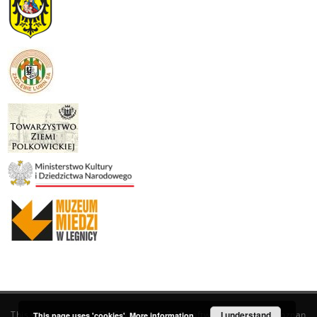
This service runs on
DInGO dLibra 6.3.19
software created by
I understand
Poznan
This page uses 'cookies'.
More information