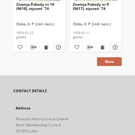
Znamja Pobedy nr 10
Znamja Pobedy nr 9
Zn
(9618), styczeń `74
(9617), styczeń `74
(96
Osika, A. P. (red. nacz.)
Osika, A. P. (red. nacz.)
Osi
1974-01-12
1974-01-11
197
gazeta
gazeta
gaz
More
CONTACT DETAILS
Address
Muzeum Historyczne w Lubinie
Marii Skłodowskiej-Curie 6
59-300 Lubin