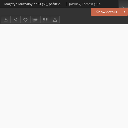
Magazyn Muzealny nr 51 (56), październik 2025 : dodatek do „Wiadomości Lubińskich”
Jóźwiak, Tomasz (1975– ) (tekst, red.)
Show details