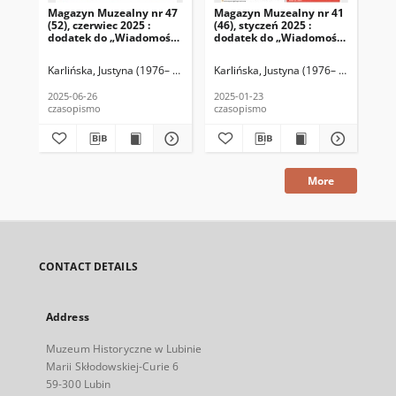
Magazyn Muzealny nr 47
Magazyn Muzealny nr 41
Ma
(52), czerwiec 2025 :
(46), styczeń 2025 :
(34
dodatek do „Wiadomości
dodatek do „Wiadomości
do
Lubińskich”
Lubińskich”
Lu
Karlińska, Justyna (1976– ) (red.)
Tworek, Kamila (1985– ) (proj. graf., s
Karlińska, Justyna (1976– ) (red.)
Twor
Kar
2025-06-26
2025-01-23
202
czasopismo
czasopismo
cza
More
CONTACT DETAILS
Address
Muzeum Historyczne w Lubinie
Marii Skłodowskiej-Curie 6
59-300 Lubin