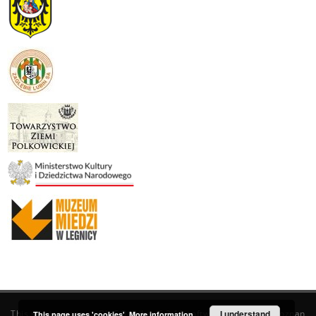
This service runs on
DInGO dLibra 6.3.19
software created by
I understand
Poznan
This page uses 'cookies'.
More information